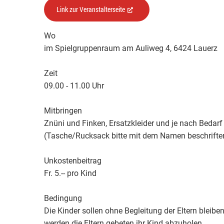
Link zur Veranstalterseite
(External Link)
Wo
im Spielgruppenraum am Auliweg 4, 6424 Lauerz
Zeit
09.00 - 11.00 Uhr
Mitbringen
Znüni und Finken, Ersatzkleider und je nach Bedar
(Tasche/Rucksack bitte mit dem Namen beschrifte
Unkostenbeitrag
Fr. 5.-- pro Kind
Bedingung
Die Kinder sollen ohne Begleitung der Eltern bleib
werden die Eltern gebeten ihr Kind abzuholen.