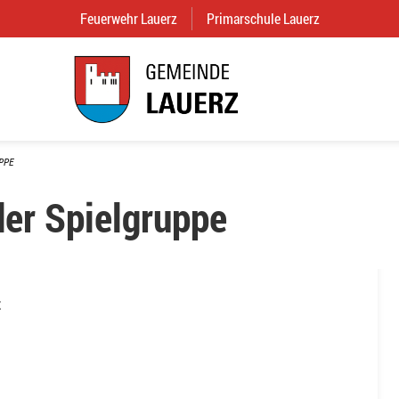
Feuerwehr Lauerz
(External Link)
Primarschule Lauerz
(External Link
PPE
der Spielgruppe
z