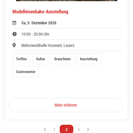
Modelleisenbahn-Ausstellung
Sa, 5. Dezember 2026
10:00 - 20:00 Uhr
Mehrzweckhalle Husmatt, Lauerz
Treffen
Kultur
Brauchtum
Ausstellung
Gastronomie
Mehr erfahren
Vous êtes sur la page
1
Vous êtes sur la page
2
Vous êtes sur la page
3