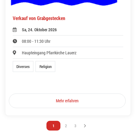
Verkauf von Grabgestecken
Sa, 24. Oktober 2026
08:00 - 11:30 Uhr
Haupteingang Pfarrkirche Lauerz
Diverses
Religion
Mehr erfahren
Vous êtes sur la page
1
Vous êtes sur la page
2
Vous êtes sur la page
3