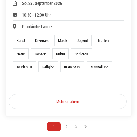
So, 27. September 2026
10:30 - 12:00 Uhr
Pfarrkirche Lauerz
Kunst
Diverses
Musik
Jugend
Treffen
Natur
Konzert
Kultur
Senioren
Tourismus
Religion
Brauchtum
Ausstellung
Mehr erfahren
Vous êtes sur la page
1
Vous êtes sur la page
2
Vous êtes sur la page
3