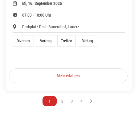
Mi, 16. September 2026
07:00 - 18:00 Uhr
Parkplatz Rest. Bauernhof, Lauerz
Diverses
Vortrag
Treffen
Bildung
Mehr erfahren
Vous êtes sur la page
1
Vous êtes sur la page
2
Vous êtes sur la page
3
Vous êtes sur la page
4