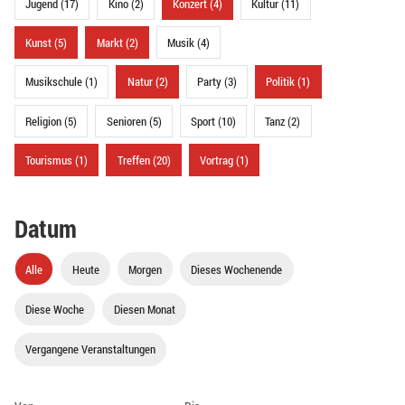
Jugend (17)
Kino (2)
Konzert (4)
Kultur (11)
Kunst (5)
Markt (2)
Musik (4)
Musikschule (1)
Natur (2)
Party (3)
Politik (1)
Religion (5)
Senioren (5)
Sport (10)
Tanz (2)
Tourismus (1)
Treffen (20)
Vortrag (1)
Datum
Alle
Heute
Morgen
Dieses Wochenende
Diese Woche
Diesen Monat
Vergangene Veranstaltungen