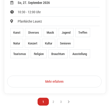
So, 27. September 2026
10:30 - 12:00 Uhr
Pfarrkirche Lauerz
Kunst
Diverses
Musik
Jugend
Treffen
Natur
Konzert
Kultur
Senioren
Tourismus
Religion
Brauchtum
Ausstellung
Mehr erfahren
Vous êtes sur la page
1
Vous êtes sur la page
2
Vous êtes sur la page
3