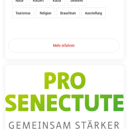
Natur
Konzert
Kultur
Senioren
Tourismus
Religion
Brauchtum
Ausstellung
Mehr erfahren