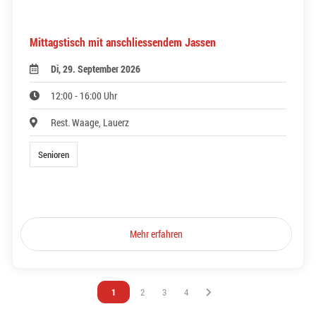
Mittagstisch mit anschliessendem Jassen
Di, 29. September 2026
12:00 - 16:00 Uhr
Rest. Waage, Lauerz
Senioren
Mehr erfahren
Vous êtes sur la page
1
Vous êtes sur la page
2
Vous êtes sur la page
3
Vous êtes sur la page
4