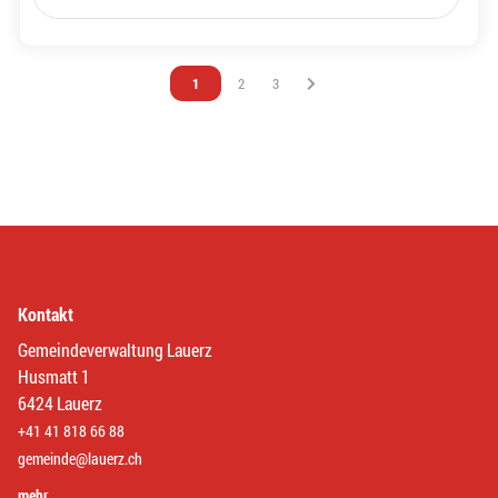
Vous êtes sur la page
1
Vous êtes sur la page
2
Vous êtes sur la page
3
Kontakt
Gemeindeverwaltung Lauerz
Husmatt 1
6424 Lauerz
+41 41 818 66 88
gemeinde@lauerz.ch
mehr… …