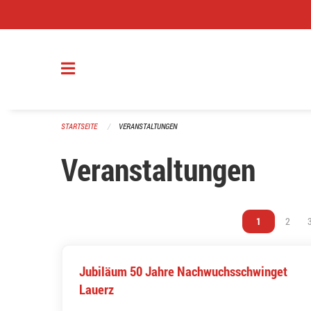
Navigation überspringen
STARTSEITE
VERANSTALTUNGEN
Veranstaltungen
Vous êtes sur 
1
Vous ê
2
Jubiläum 50 Jahre Nachwuchsschwinget
Lauerz