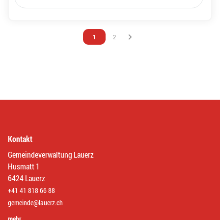
Vous êtes sur la page
1
Vous êtes sur la page
2
Kontakt
Gemeindeverwaltung Lauerz
Husmatt 1
6424 Lauerz
+41 41 818 66 88
gemeinde@lauerz.ch
mehr… …