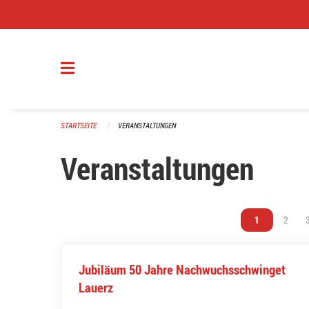
Navigation überspringen
STARTSEITE
VERANSTALTUNGEN
Veranstaltungen
Vous êtes sur 
1
Vous ê
2
Jubiläum 50 Jahre Nachwuchsschwinget
Lauerz