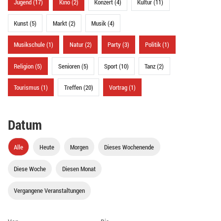
Jugend (17)
Kino (2)
Konzert (4)
Kultur (11)
Kunst (5)
Markt (2)
Musik (4)
Musikschule (1)
Natur (2)
Party (3)
Politik (1)
Religion (5)
Senioren (5)
Sport (10)
Tanz (2)
Tourismus (1)
Treffen (20)
Vortrag (1)
Datum
Alle
Heute
Morgen
Dieses Wochenende
Diese Woche
Diesen Monat
Vergangene Veranstaltungen