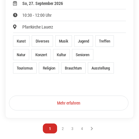
So, 27. September 2026
10:30 - 12:00 Uhr
Pfarrkirche Lauerz
Kunst
Diverses
Musik
Jugend
Treffen
Natur
Konzert
Kultur
Senioren
Tourismus
Religion
Brauchtum
Ausstellung
Mehr erfahren
Vous êtes sur la page
1
Vous êtes sur la page
2
Vous êtes sur la page
3
Vous êtes sur la page
4