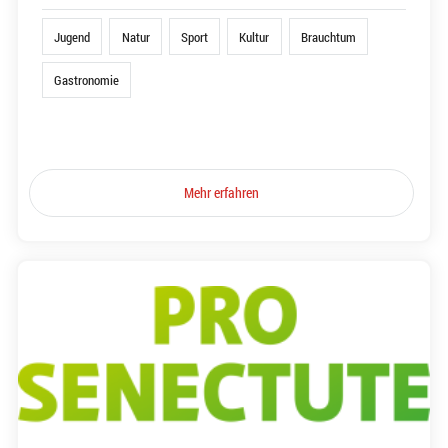
Jugend
Natur
Sport
Kultur
Brauchtum
Gastronomie
Mehr erfahren