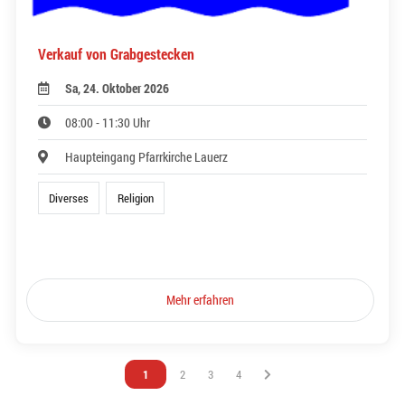
Verkauf von Grabgestecken
Sa, 24. Oktober 2026
08:00 - 11:30 Uhr
Haupteingang Pfarrkirche Lauerz
Diverses
Religion
Mehr erfahren
Vous êtes sur la page
1
Vous êtes sur la page
2
Vous êtes sur la page
3
Vous êtes sur la page
4