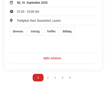
Mi, 16. September 2026
07:00 - 18:00 Uhr
Parkplatz Rest. Bauernhof, Lauerz
Diverses
Vortrag
Treffen
Bildung
Mehr erfahren
Vous êtes sur la page
1
Vous êtes sur la page
2
Vous êtes sur la page
3
Vous êtes sur la page
4