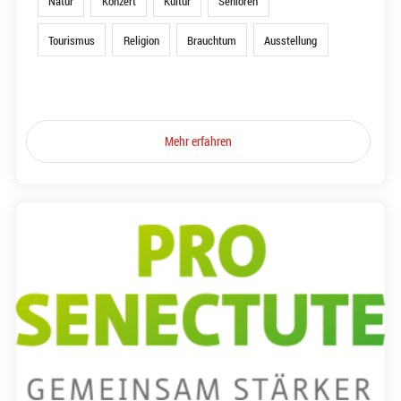
Natur
Konzert
Kultur
Senioren
Tourismus
Religion
Brauchtum
Ausstellung
Mehr erfahren