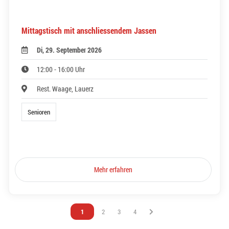
Mittagstisch mit anschliessendem Jassen
Di, 29. September 2026
12:00 - 16:00 Uhr
Rest. Waage, Lauerz
Senioren
Mehr erfahren
Vous êtes sur la page
1
Vous êtes sur la page
2
Vous êtes sur la page
3
Vous êtes sur la page
4