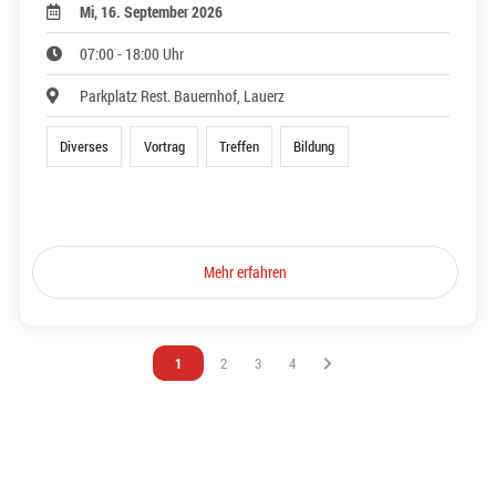
Mi, 16. September 2026
07:00 - 18:00 Uhr
Parkplatz Rest. Bauernhof, Lauerz
Diverses
Vortrag
Treffen
Bildung
Mehr erfahren
Vous êtes sur la page
1
Vous êtes sur la page
2
Vous êtes sur la page
3
Vous êtes sur la page
4