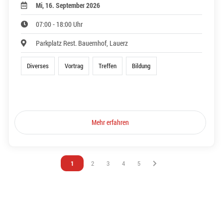
Mi, 16. September 2026
07:00 - 18:00 Uhr
Parkplatz Rest. Bauernhof, Lauerz
Diverses
Vortrag
Treffen
Bildung
Mehr erfahren
Vous êtes sur la page
1
Vous êtes sur la page
2
Vous êtes sur la page
3
Vous êtes sur la page
4
Vous êtes sur la page
5