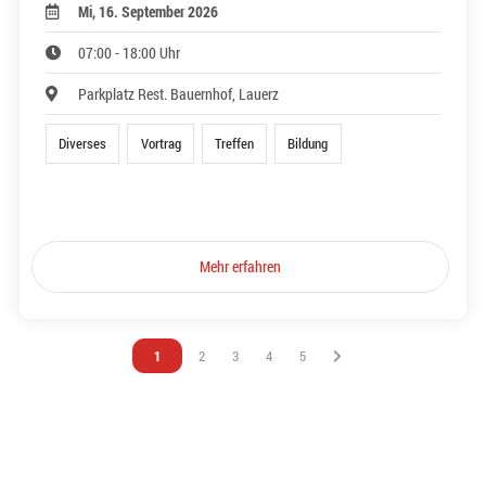
Mi, 16. September 2026
07:00 - 18:00 Uhr
Parkplatz Rest. Bauernhof, Lauerz
Diverses
Vortrag
Treffen
Bildung
Mehr erfahren
Vous êtes sur la page
1
Vous êtes sur la page
2
Vous êtes sur la page
3
Vous êtes sur la page
4
Vous êtes sur la page
5