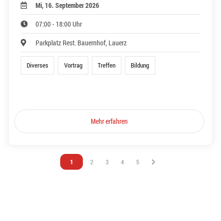
Mi, 16. September 2026
07:00 - 18:00 Uhr
Parkplatz Rest. Bauernhof, Lauerz
Diverses
Vortrag
Treffen
Bildung
Mehr erfahren
Vous êtes sur la page
1
Vous êtes sur la page
2
Vous êtes sur la page
3
Vous êtes sur la page
4
Vous êtes sur la page
5