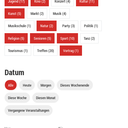
Jugend (17)
Kino (2)
Konzert (4)
Kultur (11)
Kunst (5)
Markt (2)
Musik (4)
Musikschule (1)
Natur (2)
Party (3)
Politik (1)
Religion (5)
Senioren (5)
Sport (10)
Tanz (2)
Tourismus (1)
Treffen (20)
Vortrag (1)
Datum
Alle
Heute
Morgen
Dieses Wochenende
Diese Woche
Diesen Monat
Vergangene Veranstaltungen