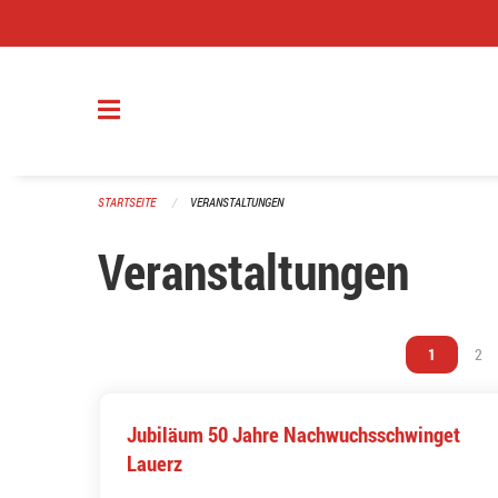
Navigation überspringen
STARTSEITE
VERANSTALTUNGEN
Veranstaltungen
Vous êtes s
1
Vou
2
Jubiläum 50 Jahre Nachwuchsschwinget
Lauerz