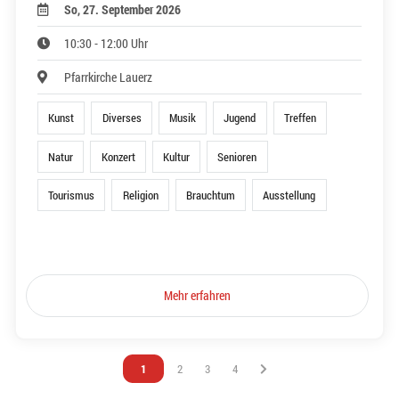
So, 27. September 2026
10:30 - 12:00 Uhr
Pfarrkirche Lauerz
Kunst
Diverses
Musik
Jugend
Treffen
Natur
Konzert
Kultur
Senioren
Tourismus
Religion
Brauchtum
Ausstellung
Mehr erfahren
Vous êtes sur la page
1
Vous êtes sur la page
2
Vous êtes sur la page
3
Vous êtes sur la page
4