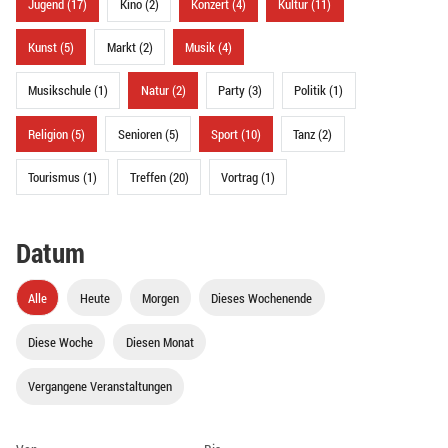
Jugend (17)
Kino (2)
Konzert (4)
Kultur (11)
Kunst (5)
Markt (2)
Musik (4)
Musikschule (1)
Natur (2)
Party (3)
Politik (1)
Religion (5)
Senioren (5)
Sport (10)
Tanz (2)
Tourismus (1)
Treffen (20)
Vortrag (1)
Datum
Alle
Heute
Morgen
Dieses Wochenende
Diese Woche
Diesen Monat
Vergangene Veranstaltungen