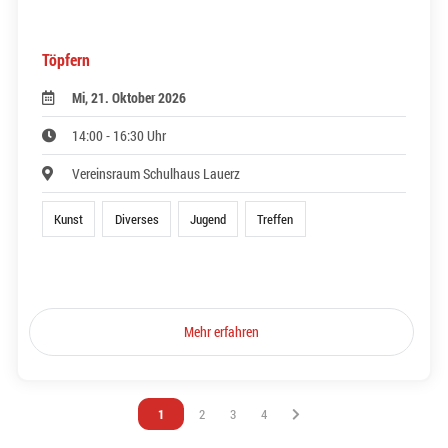
Töpfern
Mi, 21. Oktober 2026
14:00 - 16:30 Uhr
Vereinsraum Schulhaus Lauerz
Kunst
Diverses
Jugend
Treffen
Mehr erfahren
Vous êtes sur la page
1
Vous êtes sur la page
2
Vous êtes sur la page
3
Vous êtes sur la page
4