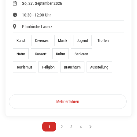
So, 27. September 2026
10:30 - 12:00 Uhr
Pfarrkirche Lauerz
Kunst
Diverses
Musik
Jugend
Treffen
Natur
Konzert
Kultur
Senioren
Tourismus
Religion
Brauchtum
Ausstellung
Mehr erfahren
Vous êtes sur la page
1
Vous êtes sur la page
2
Vous êtes sur la page
3
Vous êtes sur la page
4