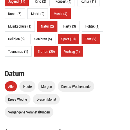
Jugend (17)
Kino (2)
Konzert (4)
Kultur (11)
Kunst (5)
Markt (2)
Musik (4)
Musikschule (1)
Natur (2)
Party (3)
Politik (1)
Religion (5)
Senioren (5)
Sport (10)
Tanz (2)
Tourismus (1)
Treffen (20)
Vortrag (1)
Datum
Alle
Heute
Morgen
Dieses Wochenende
Diese Woche
Diesen Monat
Vergangene Veranstaltungen