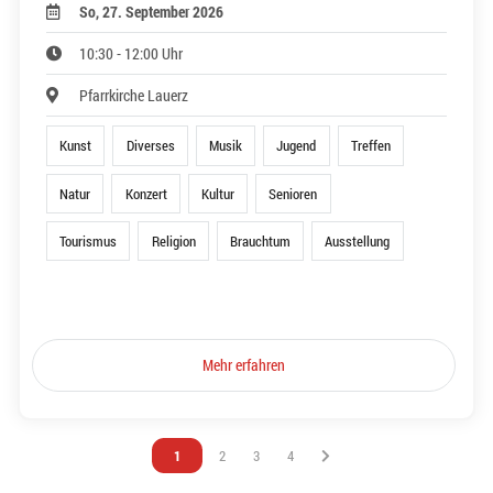
So, 27. September 2026
10:30 - 12:00 Uhr
Pfarrkirche Lauerz
Kunst
Diverses
Musik
Jugend
Treffen
Natur
Konzert
Kultur
Senioren
Tourismus
Religion
Brauchtum
Ausstellung
Mehr erfahren
Vous êtes sur la page
1
Vous êtes sur la page
2
Vous êtes sur la page
3
Vous êtes sur la page
4