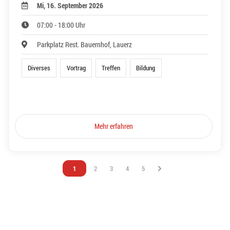
Mi, 16. September 2026
07:00 - 18:00 Uhr
Parkplatz Rest. Bauernhof, Lauerz
Diverses
Vortrag
Treffen
Bildung
Mehr erfahren
Vous êtes sur la page
1
Vous êtes sur la page
2
Vous êtes sur la page
3
Vous êtes sur la page
4
Vous êtes sur la page
5