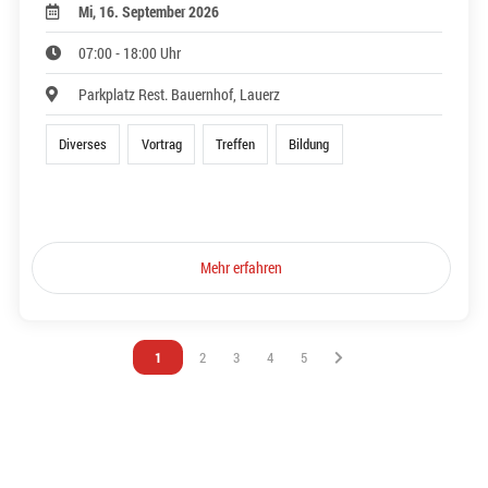
Mi, 16. September 2026
07:00 - 18:00 Uhr
Parkplatz Rest. Bauernhof, Lauerz
Diverses
Vortrag
Treffen
Bildung
Mehr erfahren
Vous êtes sur la page
1
Vous êtes sur la page
2
Vous êtes sur la page
3
Vous êtes sur la page
4
Vous êtes sur la page
5