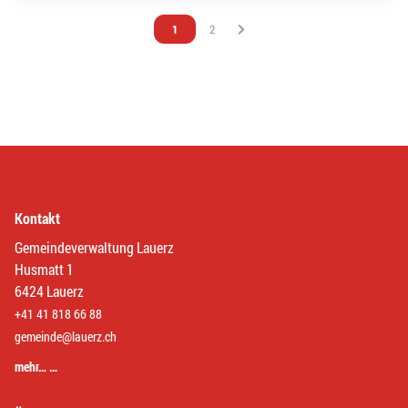
Vous êtes sur la page
1
Vous êtes sur la page
2
Kontakt
Gemeindeverwaltung Lauerz
Husmatt 1
6424 Lauerz
+41 41 818 66 88
gemeinde@lauerz.ch
mehr… …