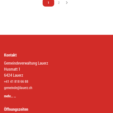
Vous êtes sur la page
1
Vous êtes sur la page
2
Kontakt
Gemeindeverwaltung Lauerz
Husmatt 1
6424 Lauerz
+41 41 818 66 88
gemeinde@lauerz.ch
mehr… …
Öffnungszeiten