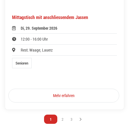
Mittagstisch mit anschliessendem Jassen
Di, 29. September 2026
12:00 - 16:00 Uhr
Rest. Waage, Lauerz
Senioren
Mehr erfahren
Vous êtes sur la page
1
Vous êtes sur la page
2
Vous êtes sur la page
3