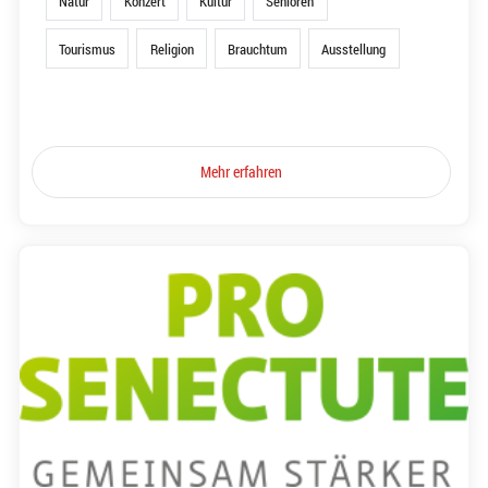
Natur
Konzert
Kultur
Senioren
Tourismus
Religion
Brauchtum
Ausstellung
Mehr erfahren