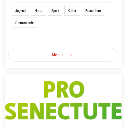
Jugend
Natur
Sport
Kultur
Brauchtum
Gastronomie
Mehr erfahren