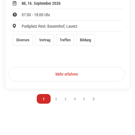
Mi, 16. September 2026
07:00 - 18:00 Uhr
Parkplatz Rest. Bauernhof, Lauerz
Diverses
Vortrag
Treffen
Bildung
Mehr erfahren
Vous êtes sur la page
1
Vous êtes sur la page
2
Vous êtes sur la page
3
Vous êtes sur la page
4
Vous êtes sur la page
5