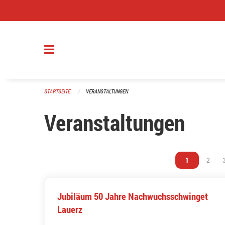
Navigation überspringen
STARTSEITE
VERANSTALTUNGEN
Veranstaltungen
Vous êtes sur 
1
Vous ê
2
Jubiläum 50 Jahre Nachwuchsschwinget
Lauerz