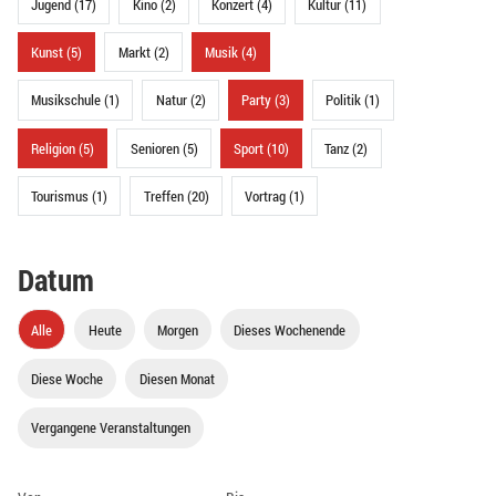
Jugend (17)
Kino (2)
Konzert (4)
Kultur (11)
Kunst (5)
Markt (2)
Musik (4)
Musikschule (1)
Natur (2)
Party (3)
Politik (1)
Religion (5)
Senioren (5)
Sport (10)
Tanz (2)
Tourismus (1)
Treffen (20)
Vortrag (1)
Datum
Alle
Heute
Morgen
Dieses Wochenende
Diese Woche
Diesen Monat
Vergangene Veranstaltungen