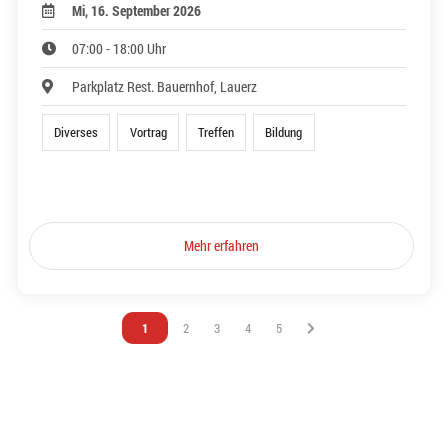
Mi, 16. September 2026
07:00 - 18:00 Uhr
Parkplatz Rest. Bauernhof, Lauerz
Diverses
Vortrag
Treffen
Bildung
Mehr erfahren
Vous êtes sur la page
1
Vous êtes sur la page
2
Vous êtes sur la page
3
Vous êtes sur la page
4
Vous êtes sur la page
5