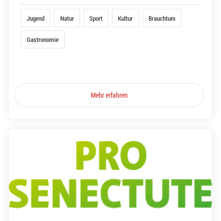
Jugend
Natur
Sport
Kultur
Brauchtum
Gastronomie
Mehr erfahren