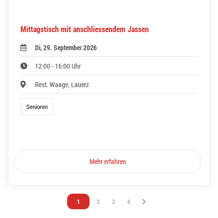
Mittagstisch mit anschliessendem Jassen
Di, 29. September 2026
12:00 - 16:00 Uhr
Rest. Waage, Lauerz
Senioren
Mehr erfahren
Vous êtes sur la page
1
Vous êtes sur la page
2
Vous êtes sur la page
3
Vous êtes sur la page
4