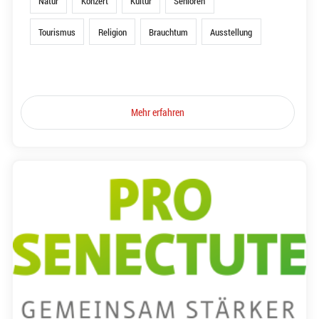
Natur
Konzert
Kultur
Senioren
Tourismus
Religion
Brauchtum
Ausstellung
Mehr erfahren