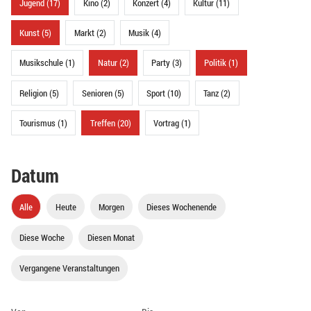
Jugend (17)
Kino (2)
Konzert (4)
Kultur (11)
Kunst (5)
Markt (2)
Musik (4)
Musikschule (1)
Natur (2)
Party (3)
Politik (1)
Religion (5)
Senioren (5)
Sport (10)
Tanz (2)
Tourismus (1)
Treffen (20)
Vortrag (1)
Datum
Alle
Heute
Morgen
Dieses Wochenende
Diese Woche
Diesen Monat
Vergangene Veranstaltungen