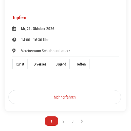
Töpfern
Mi, 21. Oktober 2026
14:00 - 16:30 Uhr
Vereinsraum Schulhaus Lauerz
Kunst
Diverses
Jugend
Treffen
Mehr erfahren
Vous êtes sur la page
1
Vous êtes sur la page
2
Vous êtes sur la page
3