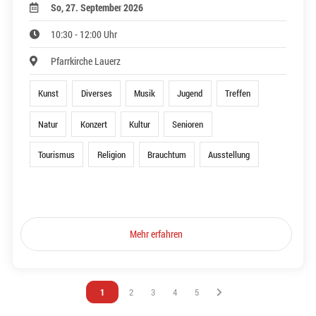
So, 27. September 2026
10:30 - 12:00 Uhr
Pfarrkirche Lauerz
Kunst
Diverses
Musik
Jugend
Treffen
Natur
Konzert
Kultur
Senioren
Tourismus
Religion
Brauchtum
Ausstellung
Mehr erfahren
Vous êtes sur la page
1
Vous êtes sur la page
2
Vous êtes sur la page
3
Vous êtes sur la page
4
Vous êtes sur la page
5