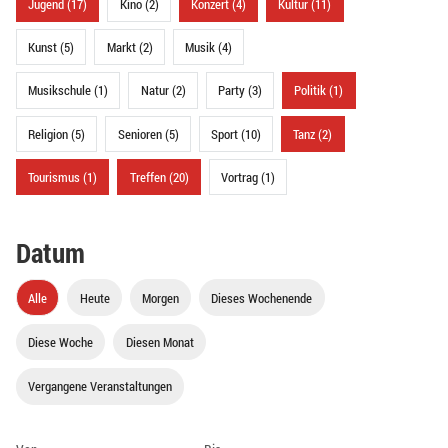
Jugend (17)
Kino (2)
Konzert (4)
Kultur (11)
Kunst (5)
Markt (2)
Musik (4)
Musikschule (1)
Natur (2)
Party (3)
Politik (1)
Religion (5)
Senioren (5)
Sport (10)
Tanz (2)
Tourismus (1)
Treffen (20)
Vortrag (1)
Datum
Alle
Heute
Morgen
Dieses Wochenende
Diese Woche
Diesen Monat
Vergangene Veranstaltungen