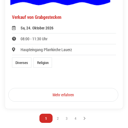
Verkauf von Grabgestecken
Sa, 24. Oktober 2026
08:00 - 11:30 Uhr
Haupteingang Pfarrkirche Lauerz
Diverses
Religion
Mehr erfahren
Vous êtes sur la page
1
Vous êtes sur la page
2
Vous êtes sur la page
3
Vous êtes sur la page
4