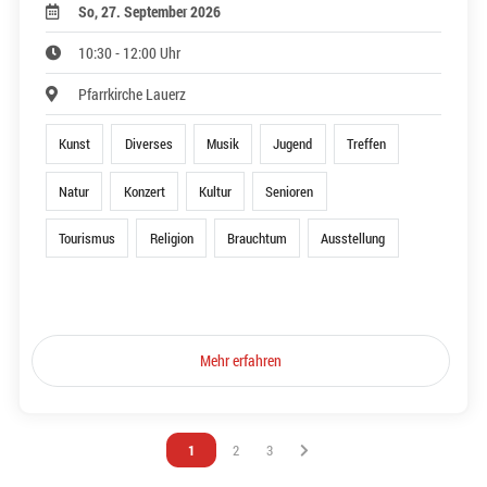
So, 27. September 2026
10:30 - 12:00 Uhr
Pfarrkirche Lauerz
Kunst
Diverses
Musik
Jugend
Treffen
Natur
Konzert
Kultur
Senioren
Tourismus
Religion
Brauchtum
Ausstellung
Mehr erfahren
Vous êtes sur la page
1
Vous êtes sur la page
2
Vous êtes sur la page
3