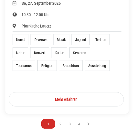
So, 27. September 2026
10:30 - 12:00 Uhr
Pfarrkirche Lauerz
Kunst
Diverses
Musik
Jugend
Treffen
Natur
Konzert
Kultur
Senioren
Tourismus
Religion
Brauchtum
Ausstellung
Mehr erfahren
Vous êtes sur la page
1
Vous êtes sur la page
2
Vous êtes sur la page
3
Vous êtes sur la page
4