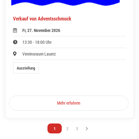
Verkauf von Adventsschmuck
Fr, 27. November 2026
13:30 - 18:00 Uhr
Vereinsraum Lauerz
Ausstellung
Mehr erfahren
Vous êtes sur la page
1
Vous êtes sur la page
2
Vous êtes sur la page
3