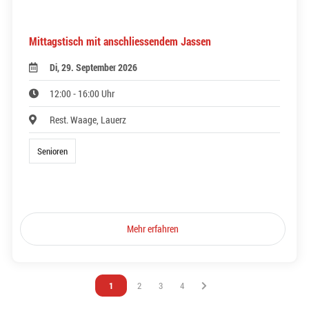
Mittagstisch mit anschliessendem Jassen
Di, 29. September 2026
12:00 - 16:00 Uhr
Rest. Waage, Lauerz
Senioren
Mehr erfahren
Vous êtes sur la page
1
Vous êtes sur la page
2
Vous êtes sur la page
3
Vous êtes sur la page
4