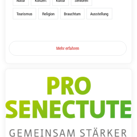
Natur
Konzert
Kultur
Senioren
Tourismus
Religion
Brauchtum
Ausstellung
Mehr erfahren