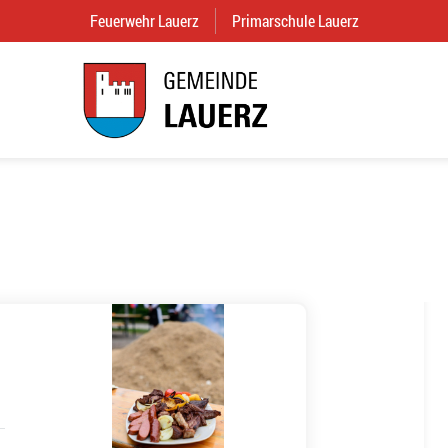
Feuerwehr Lauerz
(External Link)
Primarschule Lauerz
(External Link