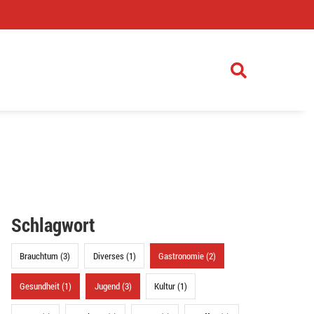
)
Schlagwort
Brauchtum (3)
Diverses (1)
Gastronomie (2)
Gesundheit (1)
Jugend (3)
Kultur (1)