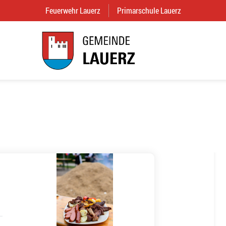
Feuerwehr Lauerz
(External Link)
Primarschule Lauerz
(External Link