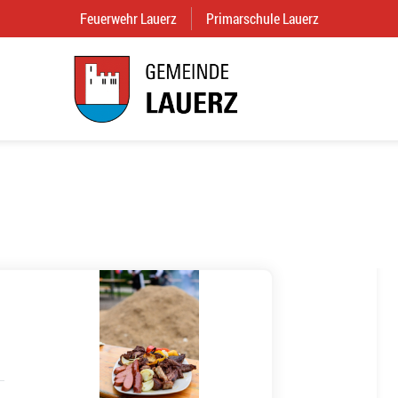
Feuerwehr Lauerz
(External Link)
Primarschule Lauerz
(External Link