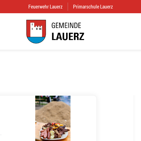
Feuerwehr Lauerz
(External Link)
Primarschule Lauerz
(External Link